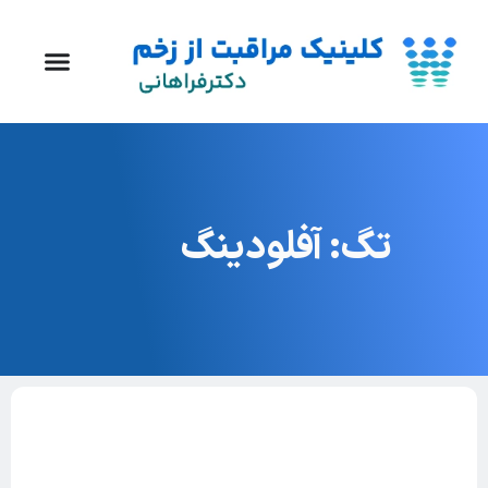
تگ: آفلودینگ