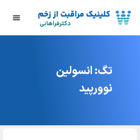
تگ: انسولین
نوورپید