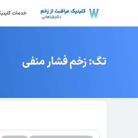
خدمات کلینی
تگ: زخم فشار منفی