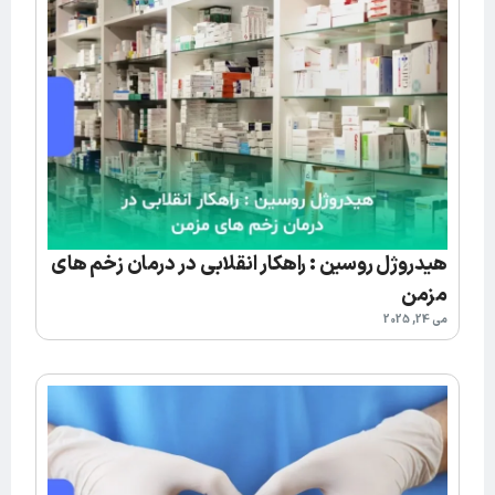
هیدروژل روسین : راهکار انقلابی در درمان زخم‌ های
مزمن
می 24, 2025