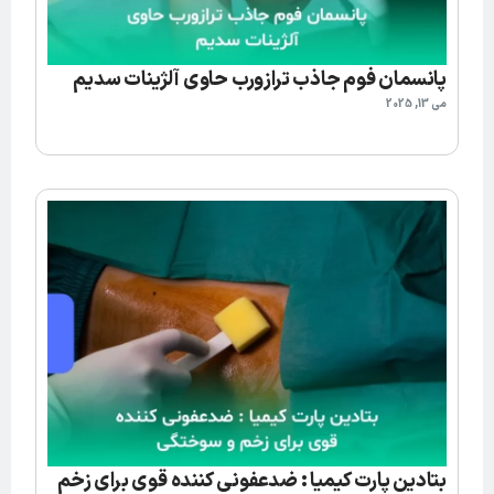
پانسمان فوم جاذب ترازورب حاوی آلژینات سدیم
می 13, 2025
بتادین پارت کیمیا : ضدعفونی کننده قوی برای زخم