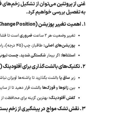
غنی از پروتئین
می‌توان از تشکیل زخم‌های فش
به تفصیل بررسی خواهیم کرد.
۱. اهمیت تغییر پوزیشن (Change Position)
تغییر وضعیت هر ۲ ساعت
ضروری
است تا فشار 
پوزیشن‌های اصلی:
طاقباز، چپ (۴۵ درجه)، راست (۴۵ درجه).
استثناها:
اگر بیمار
شکستگی شدید
،
چست تیوب
۲. تکنیک‌های بالشت‌گذاری برای آفلودینگ (Offloading)
زیر
ساق پا
بالشت بگذارید تا پاشنه‌ها آویزان نباش
بین
زانوها
و
قوزک‌ها
بالشت قرار دهید تا از سای
کفش آفلودینگ:
بهترین گزینه برای محافظت از پاه
۳. نقش تشک مواج در پیشگیری از زخم بستر