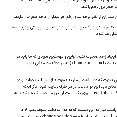
خوان های بزرگ ویا هر بیماری در بستر می ماند. و قادر به
 خطر بروز زخم باشد.
بیماران از نظر درجه بندی زخم جز بیماران درجه صفر قرار دارند.
بت کنیم که درجه یک، پوست و درجه دو تمامیت پوستی و درجه سه
لقی می‌شود.
ز ایجاد زخم صحبت کنیم. اولین و مهمترین موردی که ما باید در
این بیماران رعایت کنیم و به آن اهمیت دهیم. تغییر وضعیت یا change posision‌ (تغییر موقعیت مکانی) و یا
ین صورت که دو ساعت بیمار به صورت طاق باز باید بخوابد. و دو
ن باید این دو ساعت در هر طرف رعایت شود. مگر اینکه
موانعی بر سر راه ما باشد یعنی شکستگی استخوان بزرگ یا chest tube روی یک سمت از بدن ما نصب شده باشد یا به
change posit به طرف چپ یا راست نیاز به این نیست که به موازات تخت بشود. یعنی لازم
نیست بیمار بطور کامل به سمت چپ یا راست بچرخد. صرف اینکه هر بیمار برای هر change position یعنی به سمت